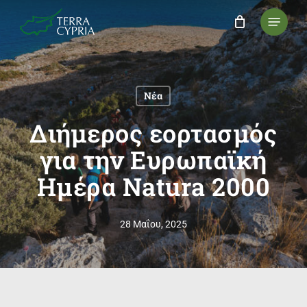
Skip
Menu
to
main
content
Νέα
Διήμερος εορτασμός
για την Ευρωπαϊκή
Ημέρα Natura 2000
28 Μαΐου, 2025