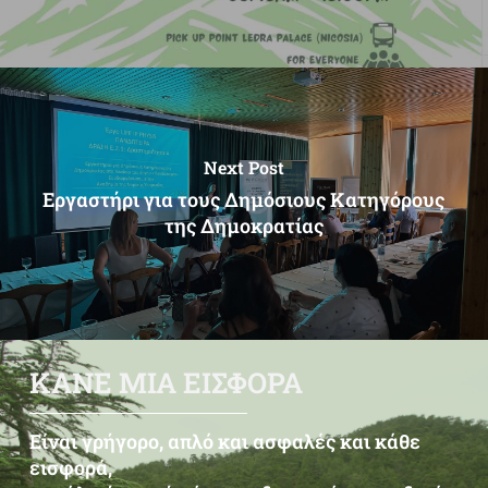
Next Post
Εργαστήρι για τους Δημόσιους Κατηγόρους
της Δημοκρατίας
ΚΑΝΕ ΜΙΑ ΕΙΣΦΟΡΑ
Είναι γρήγορο, απλό και ασφαλές και κάθε
εισφορά,